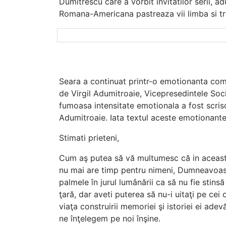
Dumitrescu care a vorbit invitatilor serii, a
Romana-Americana pastreaza vii limba si tra
Seara a continuat printr-o emotionanta co
de Virgil Adumitroaie, Vicepresedintele Socie
fumoasa intensitate emotionala a fost scris
Adumitroaie. Iata textul aceste emotionante 
Stimati prieteni,
Cum aş putea să vă multumesc că in această
nu mai are timp pentru nimeni, Dumneavoas
palmele în jurul lumânării ca să nu fie stinsă
ţară, dar aveti puterea să nu-i uitaţi pe cei
viaţa construirii memoriei şi istoriei ei ade
ne înţelegem pe noi înşine.