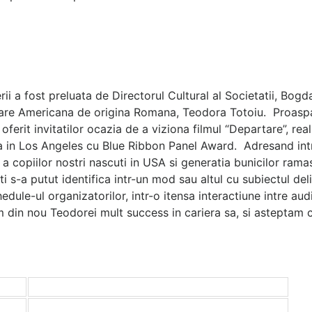
a fost preluata de Directorul Cultural al Societatii, Bogd
oare Americana de origina Romana, Teodora Totoiu. Proaspat 
ferit invitatilor ocazia de a viziona filmul “Departare”, rea
ca in Los Angeles cu Blue Ribbon Panel Award. Adresand intr
 copiilor nostri nascuti in USA si generatia bunicilor ramas
ati s-a putut identifica intr-un mod sau altul cu subiectul del
edule-ul organizatorilor, intr-o itensa interactiune intre aud
am din nou Teodorei mult success in cariera sa, si asteptam c