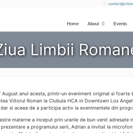
contact@viito
Home
About
Events
Ziua Limbii Roman
7 August anul acesta, printr-un eveniment original si foar
atea Viitorul Roman la Clubula HCA in Downtown Los Angele
ar si aceea de a participa activ la evenimentele din progra
astre materne a inceput prin urarile de bun venit adresate in
a prezentare a programului serii, Adrian a invitat la micro