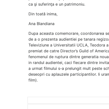
ca şi suferinţa e un patrimoniu.
Din toată inima,
Ana Blandiana
Dupa aceasta comemorare, coordonarea serii 
de a o prezenta audientiei pe tanara regiz
Televiziune a Universitatii UCLA, Teodora a o
premiat de catre Director’s Guild of Ameri
fenomenul de ruptura dintre generatia noua a
in randul audientei, caci fiecare dintre invit
a urmat filmului s-a prelungit mult peste sch
deseopri cu aplauzele participantilor. Ii ur
film).