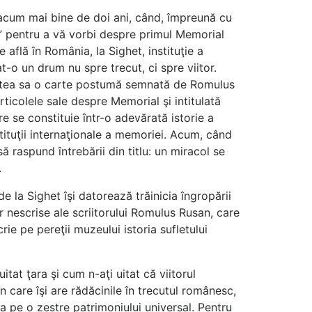
e acum mai bine de doi ani, când, împreună cu
” pentru a vă vorbi despre primul Memorial
află în România, la Sighet, instituţie a
o un drum nu spre trecut, ci spre viitor.
rtea sa o carte postumă semnată de Romulus
rticolele sale despre Memorial şi intitulată
e se constituie într-o adevărată istorie a
stituţii internaţionale a memoriei. Acum, când
ă raspund întrebării din titlu: un miracol se
.
 la Sighet îşi datorează trăinicia îngropării
lor nescrise ale scriitorului Romulus Rusan, care
rie pe pereţii muzeului istoria sufletului
itat ţara şi cum n-aţi uitat că viitorul
 care îşi are rădăcinile în trecutul românesc,
a pe o zestre patrimoniului universal. Pentru