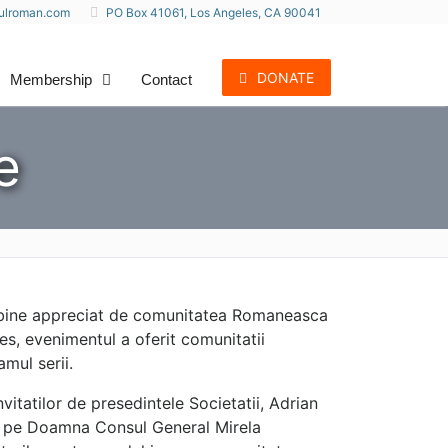
rulroman.com
PO Box 41061, Los Angeles, CA 90041
DONATE
Membership
Contact
e
te bine appreciat de comunitatea Romaneasca
s, evenimentul a oferit comunitatii
mul serii.
vitatilor de presedintele Societatii, Adrian
fon pe Doamna Consul General Mirela