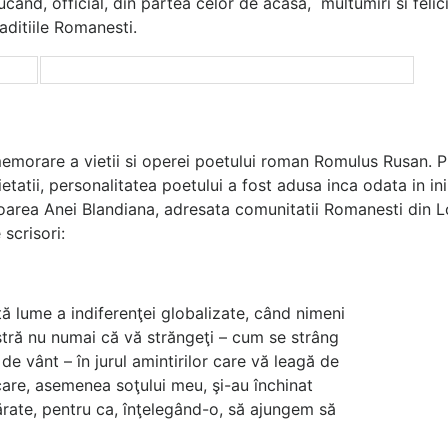
ducand, official, din partea celor de acasa, multumiri si fel
ditiile Romanesti.
memorare a vietii si operei poetului roman Romulus Rusan.
tatii, personalitatea poetului a fost adusa inca odata in ini
oarea Anei Blandiana, adresata comunitatii Romanesti din Los
scrisori:
 lume a indiferenţei globalizate, când nimeni
tră nu numai că vă străngeţi – cum se strâng
 de vânt – în jurul amintirilor care vă leagă de
 care, asemenea soţului meu, şi-au închinat
vărate, pentru ca, înţelegând-o, să ajungem să