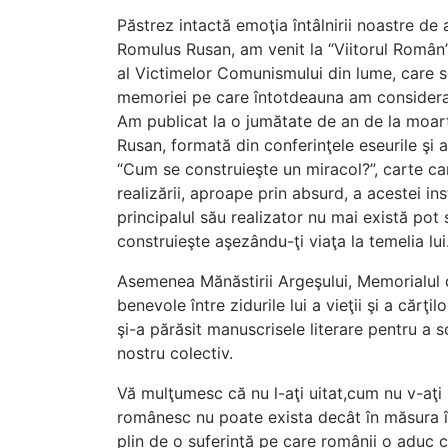
Păstrez intactă emoţia întâlnirii noastre d
Romulus Rusan, am venit la “Viitorul Român
al Victimelor Comunismului din lume, care se 
memoriei pe care întotdeauna am considerat-
Am publicat la o jumătate de an de la moa
Rusan, formată din conferinţele eseurile şi a
“Cum se construieşte un miracol?”, carte car
realizării, aproape prin absurd, a acestei in
principalul său realizator nu mai există pot s
construieşte aşezându-ţi viaţa la temelia lui
Asemenea Mănăstirii Argeşului, Memorialul de
benevole între zidurile lui a vieţii şi a cărţi
şi-a părăsit manuscrisele literare pentru a sc
nostru colectiv.
Vă mulţumesc că nu l-aţi uitat,cum nu v-aţi u
românesc nu poate exista decât în măsura în
plin de o suferinţă pe care românii o aduc c