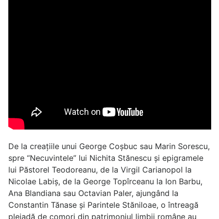
De la creațiile unui George Coșbuc sau Marin Sorescu,
spre “Necuvintele” lui Nichita Stănescu și epigramele
lui Păstorel Teodoreanu, de la Virgil Carianopol la
Nicolae Labiș, de la George Topîrceanu la Ion Barbu,
Ana Blandiana sau Octavian Paler, ajungând la
Constantin Tănase și Parintele Stăniloae, o întreagă
pleiadă de comori din patrimoniul limbii române au