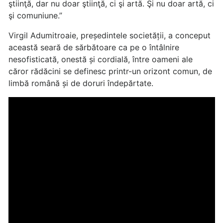
ştiinţă, dar nu doar ştiinţă, ci şi artă. Şi nu doar artă, ci
şi comuniune.”
Virgil Adumitroaie, președintele societății, a conceput
această seară de sărbătoare ca pe o întâlnire
nesofisticată, onestă și cordială, între oameni ale
căror rădăcini se definesc printr-un orizont comun, de
limbă română și de doruri îndepărtate.