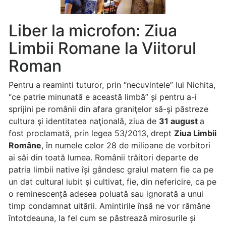
Liber la microfon: Ziua
Limbii Romane la Viitorul
Roman
Pentru a reaminti tuturor, prin “necuvintele” lui Nichita,
“ce patrie minunată e această limbă” și pentru a-i
sprijini pe românii din afara graniţelor să-şi păstreze
cultura şi identitatea naţională, ziua de
31 august
a
fost proclamată, prin legea 53/2013, drept
Ziua Limbii
Române
, în numele celor 28 de milioane de vorbitori
ai săi din toată lumea. Românii trăitori departe de
patria limbii native își gândesc graiul matern fie ca pe
un dat cultural iubit și cultivat, fie, din nefericire, ca pe
o reminescență adesea poluată sau ignorată a unui
timp condamnat uitării. Amintirile însă ne vor rămâne
întotdeauna, la fel cum se păstrează mirosurile și