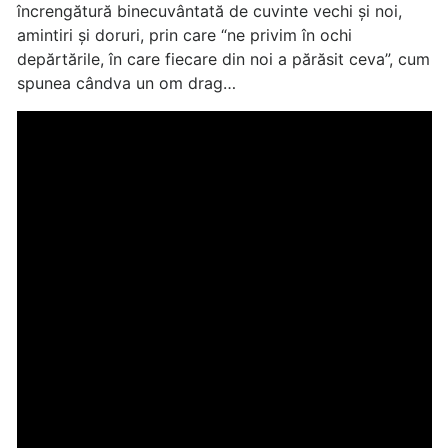
încrengătură binecuvântată de cuvinte vechi și noi,
amintiri și doruri, prin care “ne privim în ochi
depărtările, în care fiecare din noi a părăsit ceva”, cum
spunea cândva un om drag…