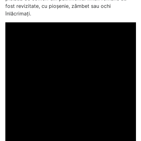
fost revizitate, cu pioșenie, zâmbet sau ochi
înlăcrimați.