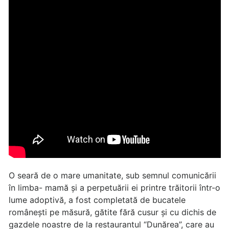
O seară de o mare umanitate, sub semnul comunicării
în limba- mamă și a perpetuării ei printre trăitorii într-o
lume adoptivă, a fost completată de bucatele
românești pe măsură, gătite fără cusur și cu dichis de
gazdele noastre de la restaurantul “Dunărea”, care au