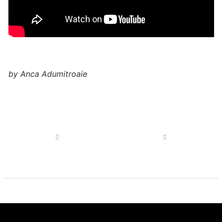
by Anca Adumitroaie
Post
navigation
Previous
Next
post
post