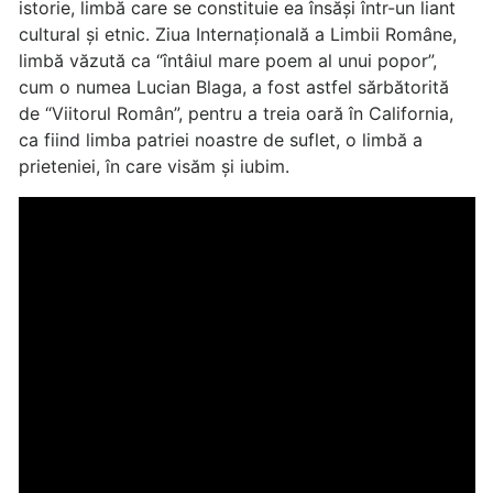
istorie, limbă care se constituie ea însăși într-un liant
cultural și etnic. Ziua Internațională a Limbii Române,
limbă văzută ca “întâiul mare poem al unui popor”,
cum o numea Lucian Blaga, a fost astfel sărbătorită
de “Viitorul Român”, pentru a treia oară în California,
ca fiind limba patriei noastre de suflet, o limbă a
prieteniei, în care visăm și iubim.