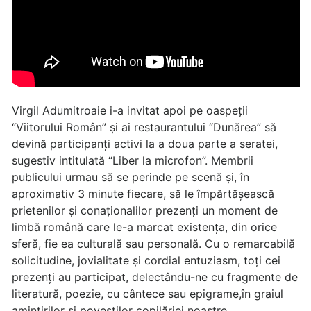
Virgil Adumitroaie i-a invitat apoi pe oaspeții
“Viitorului Român” și ai restaurantului “Dunărea” să
devină participanți activi la a doua parte a seratei,
sugestiv intitulată “Liber la microfon”. Membrii
publicului urmau să se perinde pe scenă și, în
aproximativ 3 minute fiecare, să le împărtășească
prietenilor și conaționalilor prezenți un moment de
limbă română care le-a marcat existența, din orice
sferă, fie ea culturală sau personală. Cu o remarcabilă
solicitudine, jovialitate și cordial entuziasm, toți cei
prezenți au participat, delectându-ne cu fragmente de
literatură, poezie, cu cântece sau epigrame,în graiul
amintirilor și poveștilor copilăriei noastre.