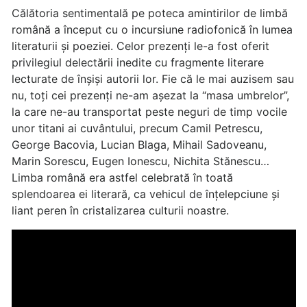
Călătoria sentimentală pe poteca amintirilor de limbă
română a început cu o incursiune radiofonică în lumea
literaturii și poeziei. Celor prezenți le-a fost oferit
privilegiul delectării inedite cu fragmente literare
lecturate de înșiși autorii lor. Fie că le mai auzisem sau
nu, toți cei prezenți ne-am așezat la “masa umbrelor”,
la care ne-au transportat peste neguri de timp vocile
unor titani ai cuvântului, precum Camil Petrescu,
George Bacovia, Lucian Blaga, Mihail Sadoveanu,
Marin Sorescu, Eugen Ionescu, Nichita Stănescu…
Limba română era astfel celebrată în toată
splendoarea ei literară, ca vehicul de înțelepciune și
liant peren în cristalizarea culturii noastre.